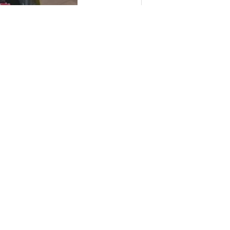
,
gaz
de directement à nous