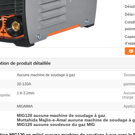
Détai
Délai 
Condi
paiem
Capac
d'app
tion de produit détaillée
Aucune machine de soudage à gaz
Tensio
20-120A
gamme 
1.6-3.2mm
Aucune
opriée:
charge:
MIG/MMA
Applica
MIG120 aucune machine de soudage à gaz
,
Muttahida Majlis-e-Amal aucune machine de soudage à 
MIG120 aucune soudeuse du gaz MIG
tion MIG120 en métal aucune machine de soudage à gaz avec le M