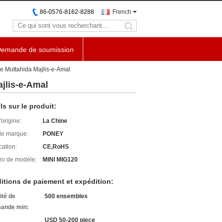
86-0576-8162-8288
French
search
emande de soumission
e Muttahida Majlis-e-Amal
jlis-e-Amal
ls sur le produit:
'origine:
La Chine
e marque:
PONEY
cation:
CE,RoHS
o de modèle:
MINI MIG120
itions de paiement et expédition:
ité de
500 ensembles
ande min:
USD 50-200 piece