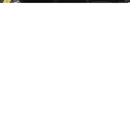
,
 Tag:
IGBT aucune soudeuse du gaz MIG
4.0kw aucune machine de soudage à 
 MIG aucune machine de soudage à gaz
onnées
Envoyez votre deman
 poney electric Co.,Ltd.
e à contacter:
Admin