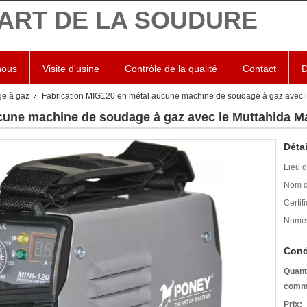
'ART DE LA SOUDURE
nous
Visite d'usine
Contrôle de la qualité
Contact
D
e à gaz
Fabrication MIG120 en métal aucune machine de soudage à gaz avec l
cune machine de soudage à gaz avec le Muttahida Ma
Détai
Lieu d
Nom d
Certifi
Numér
Cond
Quant
comm
Prix: