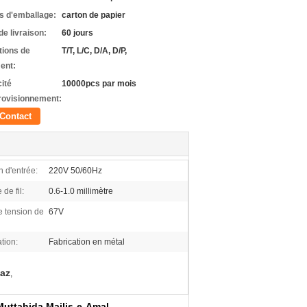
ls d'emballage:
carton de papier
de livraison:
60 jours
tions de
T/T, L/C, D/A, D/P,
ent:
ité
10000pcs par mois
rovisionnement:
Contact
n d'entrée:
220V 50/60Hz
de fil:
0.6-1.0 millimètre
 tension de
67V
tion:
Fabrication en métal
gaz
,
uttahida Majlis-e-Amal