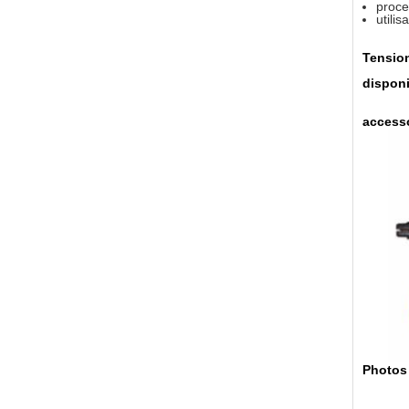
proc
utili
Tensio
disponi
access
Photos