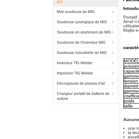
gaz
Introdu
Mini soudeuse de MIG
Portati
Amal n'e
Soudeuse synergique de MIG
utilisat
Majlis-
Soudeuse en aluminium de MIG
Soudeuse de l'inverseur MIG
caracté
Soudeuse industrielle de MIG
MODÈ
Inverseur TIG Welder
puissan
capacit
Impulsion TIG Welder
gamme 
tension
Découpeuse de plasma d'air
diamètre
gamme 
Chargeur portatif de batterie de
coeffici
voiture
poids
taille
Aucun
une in
la te
excel