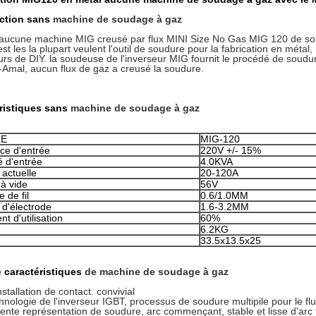
ction sans
machine de soudage à gaz
f aucune machine MIG creusé par flux MINI Size No Gas MIG 120 de sou
st les la plupart veulent l'outil de soudure pour la fabrication en métal, la
eurs de DIY. la soudeuse de l'inverseur MIG fournit le procédé de soudu
e-Amal, aucun flux de gaz a creusé la soudure.
ristiques sans
machine de soudage à gaz
LE
MIG-120
ce d'entrée
220V +/- 15%
é d'entrée
4.0KVA
actuelle
20-120A
 à vide
56V
 de fil
0.6/1.0MM
d'électrode
1.6-3.2MM
ent d'utilisation
60%
6.2KG
33.5x13.5x25
e
caractéristiques
de machine de soudage à gaz
stallation de contact. convivial
chnologie de l'inverseur IGBT, processus de soudure multipile pour le f
lente représentation de soudure, arc commençant, stable et lisse d'arc f