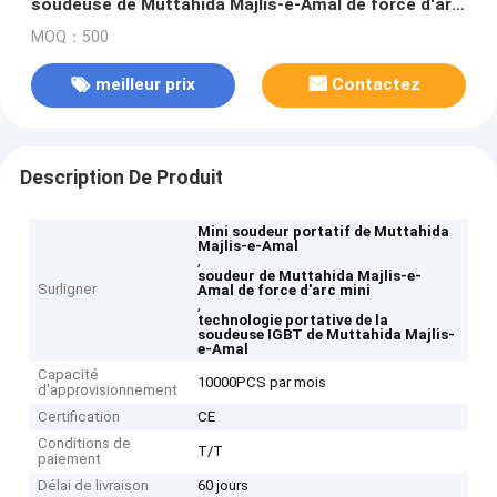
soudeuse de Muttahida Majlis-e-Amal de force d'arc
mini
MOQ：500
meilleur prix
Contactez
Description De Produit
Mini soudeur portatif de Muttahida
Majlis-e-Amal
,
soudeur de Muttahida Majlis-e-
Surligner
Amal de force d'arc mini
,
technologie portative de la
soudeuse IGBT de Muttahida Majlis-
e-Amal
Capacité
10000PCS par mois
d'approvisionnement
Certification
CE
Conditions de
T/T
paiement
Délai de livraison
60 jours