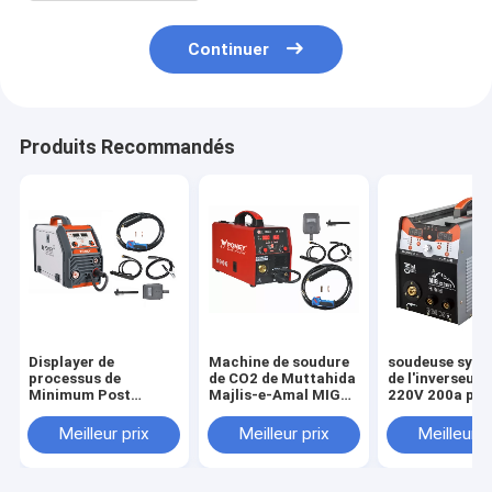
Continuer
Produits Recommandés
Displayer de
Machine de soudure
soudeuse syne
processus de
de CO2 de Muttahida
de l'inverseur 
Minimum Post
Majlis-e-Amal MIG
220V 200a pou
Welding de soudeuse
avec la technologie
l'alliage
synergique du CO2
de synergique
d'aluminium/a
Meilleur prix
Meilleur prix
Meilleur p
MIG de bouclier de
d'inverseur
gaz double