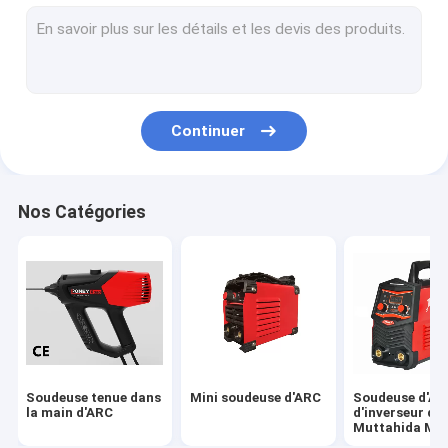
Aucune machine de soudage à gaz
Mini soudeuse de MIG
Soudeuse synergique de MIG
Continuer
Soudeuse en aluminium de MIG
Soudeuse de l'inverseur MIG
Nos Catégories
Soudeuse industrielle de MIG
Inverseur TIG Welder
Impulsion TIG Welder
Découpeuse de plasma d'air
Soudeuse tenue dans
Mini soudeuse d'ARC
Soudeuse d'AR
Chargeur portatif de batterie de voiture
la main d'ARC
d'inverseur de
Muttahida Maj
Amal