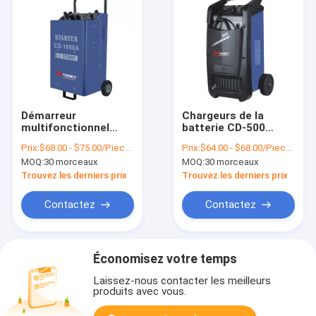
Démarreur
Chargeurs de la
multifonctionnel
batterie CD-500
industriel triphasé de
industriels triphasés
Prix:
$68.00 - $75.00/Pieces
Prix:
$64.00 - $68.00/Pieces
chargeur/saut de
MOQ:
30 morceaux
MOQ:
30 morceaux
batterie de voiture
de 12volt CD-600C
Trouvez les derniers prix
Trouvez les derniers prix
Contactez
Contactez
Économisez votre temps
Laissez-nous contacter les meilleurs
produits avec vous.