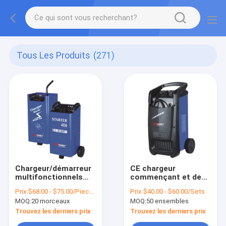
Tous Les Produits
(271)
Chargeur/démarreur
CE chargeur
multifonctionnels
commençant et de
industriels de
remplissage CD-
Prix:
$68.00 - $75.00/Pieces
Prix:
$40.00 - $60.00/Sets
batterie de voiture
200/300/400 de
MOQ:
20 morceaux
MOQ:
50 ensembles
de l'utilisation 12/24v
12/24V de voiture de
CD-600C de roue
batterie
Trouvez les derniers prix
Trouvez les derniers prix
triphasée