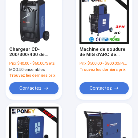
Chargeur CD-
Machine de soudure
200/300/400 de
de MIG d'ARC de
batterie de voiture
soudeuse de
Prix:
$40.00 - $60.00/Sets
Prix:
$500.00 - $800.00/Pieces
monophasé 12/24V
transformateur MIG-
MOQ:
50 ensembles
Trouvez les derniers prix
de la CE
350/400/500
Trouvez les derniers prix
Contactez
Contactez
Maison
Des produits
Au sujet de nous