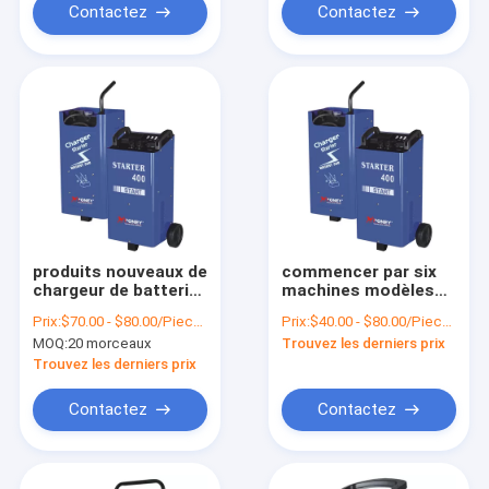
Contactez
Contactez
produits nouveaux de
commencer par six
chargeur de batterie
machines modèles
de roue sur le
professionnelles de
Prix:
$70.00 - $80.00/Pieces
Prix:
$40.00 - $80.00/Pieces
marché de porcelaine
la vitesse réglable
MOQ:
20 morceaux
Trouvez les derniers prix
actuelle CD-
550/650/750
Trouvez les derniers prix
B/industrial/prix
portatif de chargeur
Contactez
Contactez
de batterie