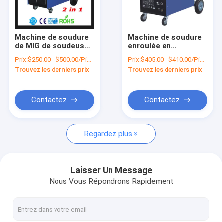
Visite d'usine
Contrôle de qualité
Machine de soudure
Machine de soudure
de MIG de soudeuse
enroulée en
Contactez-nous
du gaz MIG de CO2
aluminium de MIG de
Prix:
$250.00 - $500.00/Pieces
Prix:
$405.00 - $410.00/Pieces
d'inverseur d'IGBT
transformateur d'arc
Trouvez les derniers prix
Trouvez les derniers prix
d'affichage
Demandez une citation
numérique avec les
roues mobiles
mig250
Contactez
Contactez
Soudeuse tenue dans la main d'ARC
Regardez plus
Mini soudeuse d'ARC
Soudeuse d'ARC d'inverseur de Muttahida Majlis-e-Amal
Laisser Un Message
Nous Vous Répondrons Rapidement
Machine de soudure de Digital
Machine de soudure de LED