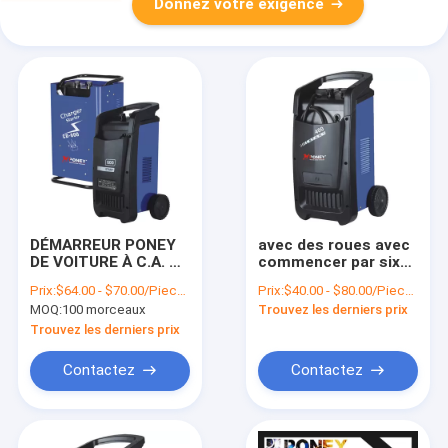
Donnez votre exigence
DÉMARREUR PONEY
avec des roues avec
DE VOITURE À C.A. DE
commencer par six
CHARGEUR DE LA
chargeurs de
Prix:
$64.00 - $70.00/Pieces
Prix:
$40.00 - $80.00/Pieces
BATTERIE CD-500
batterie réglables
MOQ:
100 morceaux
Trouvez les derniers prix
actuels de torche de
vitesse A/made
Trouvez les derniers prix
modèle dans la
porcelaine/la
Contactez
Contactez
porcelaine/produit
nouveau exprès