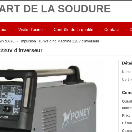
'ART DE LA SOUDURE
nous
Visite d'usine
Contrôle de la qualité
Contact
D
ain d'ARC
Impulsion TIG Welding Machine 220V d'inverseur
220V d'inverseur
Détai
Nom d
Certifi
Cond
Quant
comm
Prix:
Détai
Capac