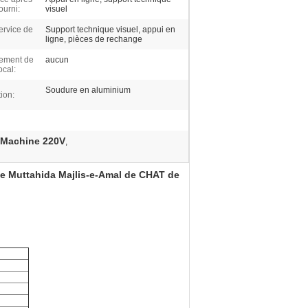
ourni:
visuel
ervice de
Support technique visuel, appui en
ligne, pièces de rechange
ement de
aucun
ocal:
Soudure en aluminium
ion:
 Machine 220V
,
le Muttahida Majlis-e-Amal de CHAT de