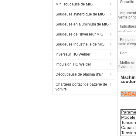
Garantie:
Mini soudeuse de MIG
Argument
Soudeuse synergique de MIG
vente prin
Soudeuse en aluminium de MIG
Industries
applicable
Soudeuse de l'inverseur MIG
Emplacem
salle d'exp
Soudeuse industrielle de MIG
Port:
Inverseur TIG Welder
Mettre en
Impulsion TIG Welder
évidence:
Découpeuse de plasma d'air
Machine
soudur
Chargeur portatif de batterie de
voiture
PARA
Paramèt
Modèle
Tension
Capacit
Tension