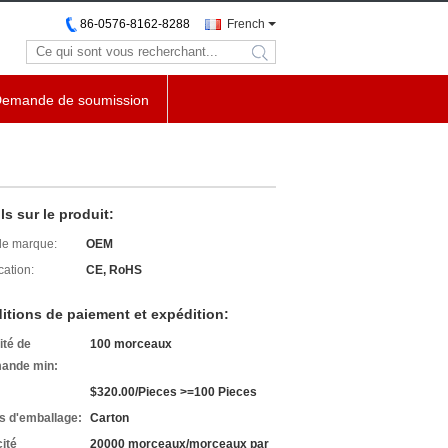
86-0576-8162-8288
French
search
emande de soumission
ls sur le produit:
e marque:
OEM
cation:
CE, RoHS
itions de paiement et expédition:
ité de
100 morceaux
ande min:
$320.00/Pieces >=100 Pieces
ls d'emballage:
Carton
ité
20000 morceaux/morceaux par