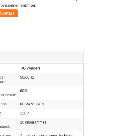
rovisionnement:
mois
Contact
TIG Welders
ce
50/60Hz
ion:
ent
60%
tion évalué:
ions:
60*24.5*36CM
:
220V
20 kilogrammes
mmes):
ice après-
Appui en ligne, support technique