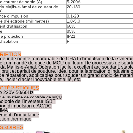
 courant de sortie (A)
5-200A
da Majlis-e-Amal de courant de
20-180
A)
ce d'impulsion
0.1-20
e d'électrode (millimètres)
1.0-5.0
ent d'utilisation
60%
té
85%
e protection
IP21
'isolation
F
RIPTION
deur de pointe remarquable de CHAT d'impulsion de la synergi
e commandé de puce de MCU qui fournit le processus de soudu
da Majlis-e-Amal. Opération facile, excellent arc soudant, stable 
e bruit et parfait de soudure. Idéal pour la fabrication d'industrie
 de réparation, applicables pour souder un grand choix de matér
, l'acier d'acier inoxydable et allié, etc.
CTÉRISTIQUES
ée 220V-50/60Hz
gie, système de contrôle de MCU
ologie de l'inverseur IGBT
ion d'impulsion d'AC/DC
MMA
ment d'inductance
ction thermique
SSOIRES