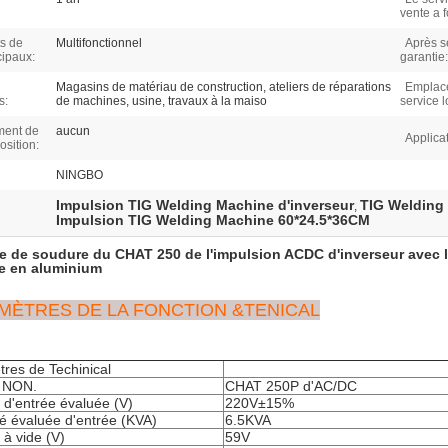
vente a f
s de
Multifonctionnel
Après s
cipaux:
garantie:
Magasins de matériau de construction, ateliers de réparations
Emplac
s:
de machines, usine, travaux à la maiso
service l
ent de
aucun
Applicat
osition:
NINGBO
Impulsion TIG Welding Machine d'inverseur
TIG Welding
,
Impulsion TIG Welding Machine 60*24.5*36CM
 de soudure du CHAT 250 de l'impulsion ACDC d'inverseur avec 
e en aluminium
MÈTRES DE LA FONCTION &TENICAL
res de Techinical
 NON.
CHAT 250P d'AC/DC
 d'entrée évaluée (V)
220V±15%
é évaluée d'entrée (KVA)
6.5KVA
 à vide (V)
59V