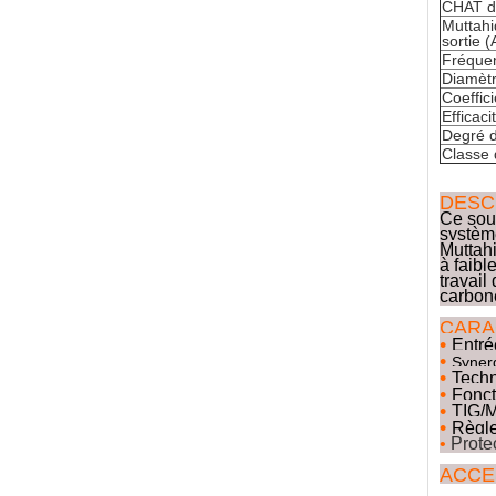
CHAT de
Muttahi
sortie (
Fréquen
Diamètr
Coeffici
Efficaci
Degré d
Classe d
DESC
Ce sou
systèm
Muttahi
à faibl
travail
carbone
CARA
•
Entr
•
Syner
•
Techn
•
Fonct
•
TIG/
•
Règle
•
Prote
ACCE