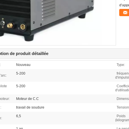
d'app
tion de produit détaillée
:
Nouveau
Type:
5-200
fréquen
'arc:
d'impuls
ilote
5-200
Coeffici
d'utilisa
oteur:
Moteur de C.C
Dimens
:
travail de soudure
Tension
6,5
Poids
e:
(kilogra
1 an
Le serv