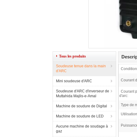
Tous les produits
Descrip
Soudeuse tenue dans la main
Condition
d'ARC
Courant d
Mini soudeuse d'ARC
Soudeuse d'ARC d'inverseur de
Courant p
d'arc:
Muttahida Majlis-e-Amal
Type de m
Machine de soudure de Digital
Utilisation
Machine de soudure de LED
Puissanc
Aucune machine de soudage à
gaz